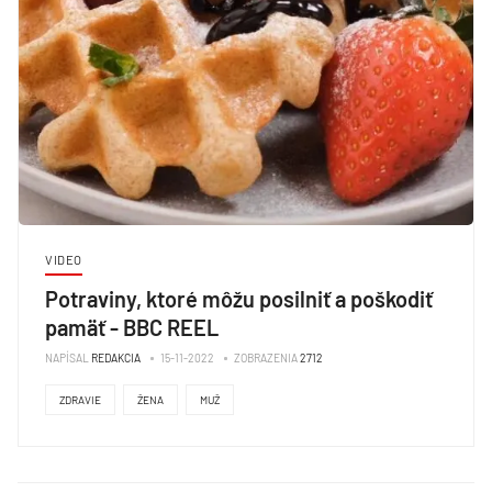
VIDEO
Potraviny, ktoré môžu posilniť a poškodiť
pamäť - BBC REEL
NAPÍSAL
REDAKCIA
15-11-2022
ZOBRAZENIA
2712
ZDRAVIE
ŽENA
MUŽ