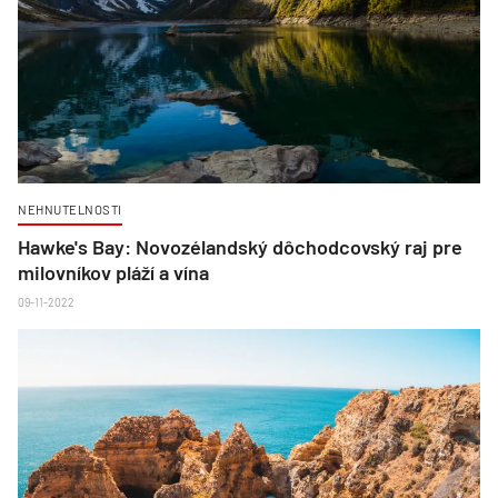
NEHNUTELNOSTI
Hawke's Bay: Novozélandský dôchodcovský raj pre
milovníkov pláží a vína
09-11-2022