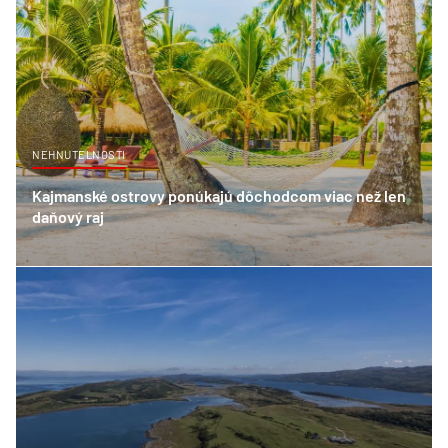
NEHNUTELNOSTI
Kajmanské ostrovy ponúkajú dôchodcom viac než len
daňový raj
07-11-2022