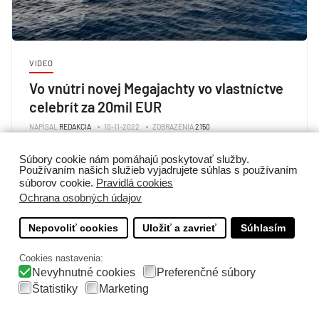
VIDEO
Vo vnútri novej Megajachty vo vlastníctve
celebrít za 20mil EUR
NAPÍSAL
REDAKCIA
10-11-2022
ZOBRAZENIA
2150
ZAUJÍMAVOSTI
Súbory cookie nám pomáhajú poskytovať služby.
Používaním našich služieb vyjadrujete súhlas s používaním
súborov cookie.
Pravidlá cookies
Ochrana osobných údajov
Nepovoliť cookies
Uložiť a zavrieť
Súhlasím
Cookies nastavenia:
Nevyhnutné cookies
Preferenčné súbory
Štatistiky
Marketing