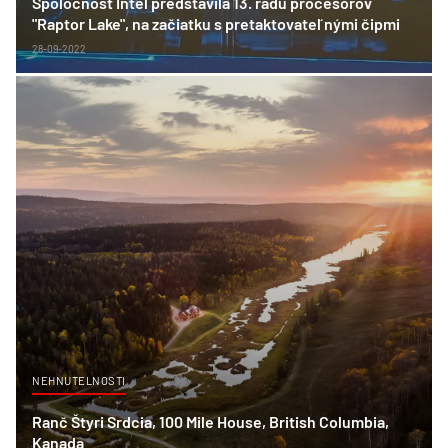
Spoločnosť Intel predstavila 13. radu procesorov
"Raptor Lake", na začiatku s pretaktovateľnými čipmi
28-09-2022
NEHNUTELNOSTI
Ranč Štyri Srdcia, 100 Mile House, British Columbia,
Kanada