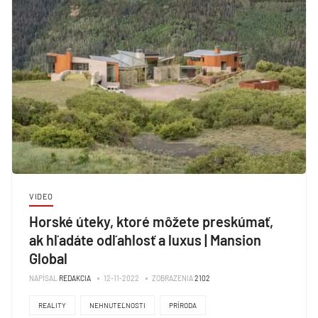
VIDEO
Horské úteky, ktoré môžete preskúmať,
ak hľadáte odľahlosť a luxus | Mansion
Global
NAPÍSAL
REDAKCIA
12-11-2022
ZOBRAZENIA
2102
REALITY
NEHNUTEĽNOSTI
PRÍRODA