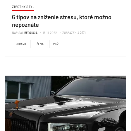
ŽIVOTNÝ ŠTÝL
6 tipov na zníženie stresu, ktoré možno
nepoznáte
NAPÍSAL
REDAKCIA
15-11-2022
ZOBRAZENIA
2971
ZDRAVIE
ŽENA
MUŽ