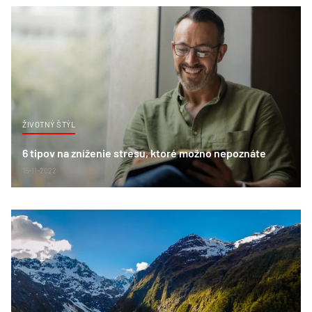
ŽIVOTNÝ ŠTÝL
6 tipov na zníženie stresu, ktoré možno nepoznáte
15-11-2022