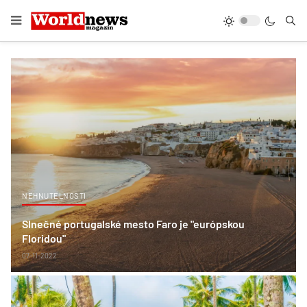
NEHNUTELNOSTI
Slnečné portugalské mesto Faro je "európskou
Floridou"
07-11-2022