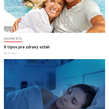
ŽIVOTNÝ ŠTÝL
6 tipov pre zdravý vzťah
09-10-2022